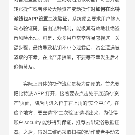
转账操作或者涉及大额资产变动操作时
如何在比特
派钱包APP设置二次验证
，系统便会要求用户输入
动态验证码。借由这种机制，能极其有效地杜绝盗
币风险出现。可是，众多用户常常容易忽视这一关
键步骤，最终导致私钥不小心泄露后，资金遭遇被
盗取的不幸。在此严肃提醒，不要等不幸发生后才
追悔莫及。
实际上具体的操作流程是极为简便的。首先要
把比特派 APP 打开，接着要去点击处于底部的“资
产”页面，随后再进入位于右上角的“安全中心”。在
这个地方，要去选择“二次验证”选项出来，为使得
账户 security 能够得到保证，推荐去绑定谷歌验证
器。之后，得对二维码采取扫描的动作或者手动去