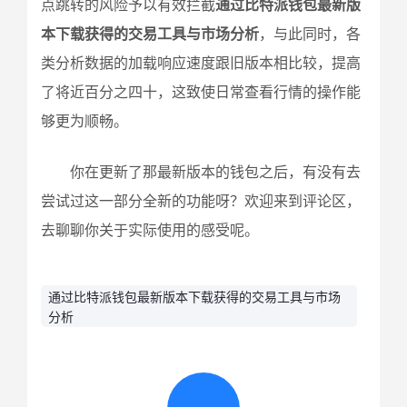
点跳转的风险予以有效拦截
通过比特派钱包最新版
本下载获得的交易工具与市场分析
，与此同时，各
类分析数据的加载响应速度跟旧版本相比较，提高
了将近百分之四十，这致使日常查看行情的操作能
够更为顺畅。
你在更新了那最新版本的钱包之后，有没有去
尝试过这一部分全新的功能呀？欢迎来到评论区，
去聊聊你关于实际使用的感受呢。
通过比特派钱包最新版本下载获得的交易工具与市场
分析