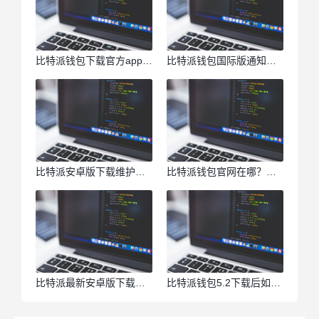
比特派钱包下载官方app：
比特派钱包国际版通知中
投资监控与分析方法详解
心怎么设置
比特派安卓版下载维护，
比特派钱包官网在哪？三
怎么赚钱？
步搞定下载，开启数字资
产管理
比特派最新安卓版下载：
比特派钱包5.2下载后如何
安全补丁与用户协议详解
安全共享信息？