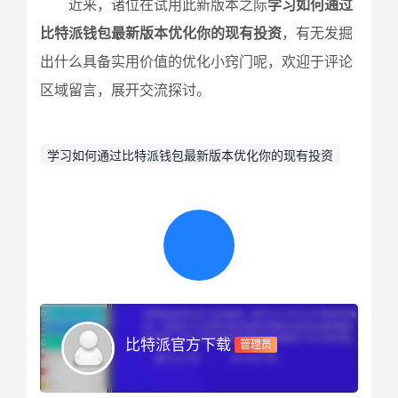
近来，诸位在试用此新版本之际
学习如何通过
比特派钱包最新版本优化你的现有投资
，有无发掘
出什么具备实用价值的优化小窍门呢，欢迎于评论
区域留言，展开交流探讨。
学习如何通过比特派钱包最新版本优化你的现有投资
比特派官方下载
管理员