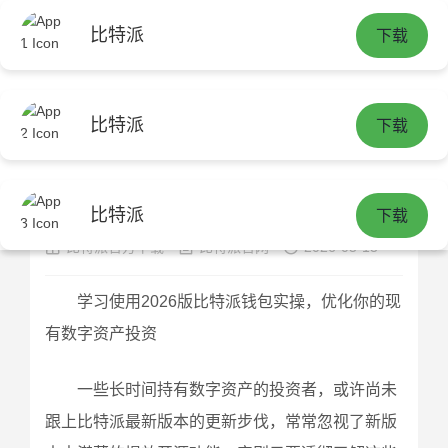
比特派
下载
网站首页
>
比特派官网
> 正文
比特派
下载
学习使用2026版比特派钱包实
操，优化你的现有数字资产投资
比特派
下载
比特派官方下载
比特派官网
2026-05-13
学习使用2026版比特派钱包实操，优化你的现
有数字资产投资
一些长时间持有数字资产的投资者，或许尚未
跟上比特派最新版本的更新步伐，常常忽视了新版