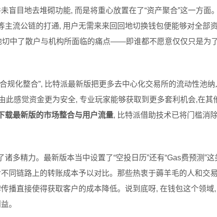
未盲目地去堆砌功能, 而是将重心放置在了“资产聚合”这一方面
等主流公链的打通, 用户无需来来回回地切换钱包便能够对全部
准地切中了散户与机构所面临的痛点——即谁都不愿意仅仅只是为
合规化整合”, 比特派最新版把更多去中心化交易所的流动性池纳
用户由此感觉资金更为安全, 专业玩家能够获取到更多套利机会,在其
下载最新版的市场整合与用户流量
, 比特派借助技术已将门槛消
诸多精力。最新版本当中设置了“空投日历”还有“Gas费预测”这
来对不同链路上的转账成本予以对比。那些热衷于薅羊毛的人和交
传播直接使得获取客户的成本降低。说到底呀, 在钱包这个领域,
利益。