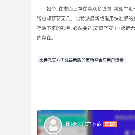
如今, 在市面上存在着众多钱包, 犹如牛
钱包却寥寥无几。比特派最新版借用快准狠的资
存活下来的钱包, 必然要达成“资产安全+跨链
的存在。
比特派官方下载最新版的市场整合与用户流量
比特派官方下载
管理员