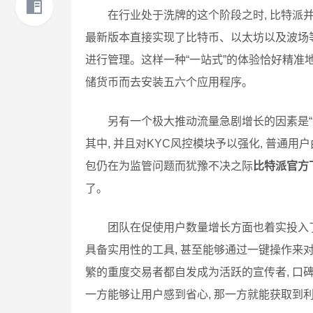
在行业处于洗牌的这个阶段之时, 比特派并
最新版本直接实现了比特币、以太坊以及波场
进行管理。这样一种“一站式”的体验恰好精
储货币而去安装五六个应用程序。
另有一个极大推动流量急剧增长的因素是“
其中, 并且对KYC风控模块予以强化, 普通
包仍在为监管问题而犹豫不决之际
比特派官方
了。
团队在促使用户数量增长方面也着实投入了
具备实用性的工具, 甚至能够通过一键操作
繁的重度交易者都自发成为活跃的宣传者, 口碑
一方能够让用户感到省心, 那一方就能获取到