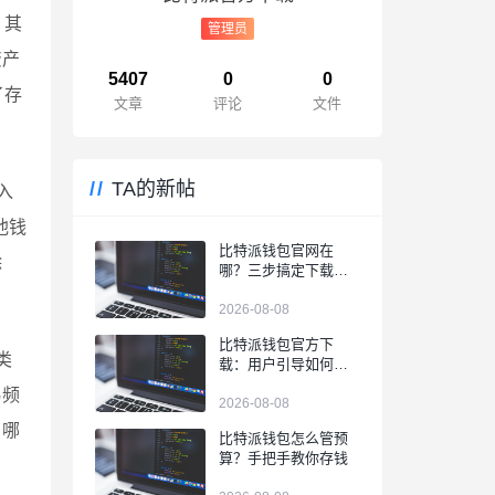
。其
管理员
资产
5407
0
0
了存
文章
评论
文件
TA的新帖
入
他钱
比特派钱包官网在
除
哪？三步搞定下载，
开启数字资产管理
2026-08-08
比特派钱包官方下
类
载：用户引导如何影
响市场增长
易频
2026-08-08
 哪
比特派钱包怎么管预
算？手把手教你存钱