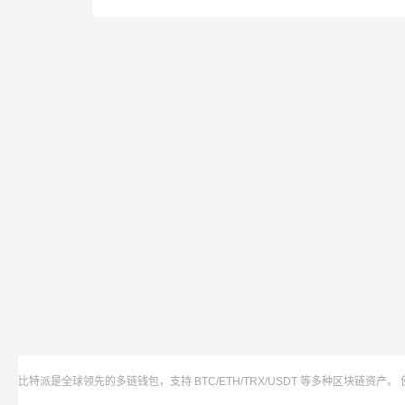
意事项
门操作攻略
比特派是全球领先的多链钱包，支持 BTC/ETH/TRX/USDT 等多种区块