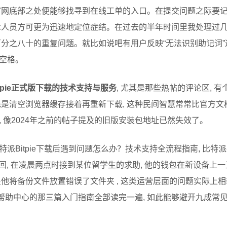
派官网底部之处便能够找寻到在线工单的入口。在提交问题之际要
技术人员方可更为迅速地定位症结。在过去的半年时间里我处理过
百分之八十的重复问题。就比如说吧有用户反映“无法识别助记词”
空格。
tpie正式版下载的技术支持与服务
, 尤其是那些热帖的评论区, 有
先是清空浏览器缓存接着再重新下载, 这种民间智慧常常比官方文
 像2024年之前的帖子提及的旧版安装包地址已然失效了。
派Bitpie下载后遇到问题怎么办？技术支持全流程指南, 比特
回, 在凌晨两点时接到某位留学生的求助, 他的钱包在新设备上一
是他将备份文件放置错误了文件夹 , 这类运营层面的问题实际上相
帮助中心的那三篇入门指南全部读完一遍, 如此能够避开九成常