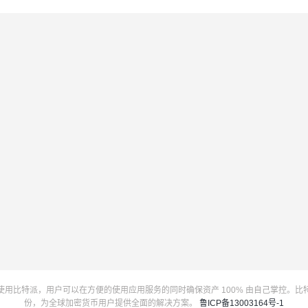
规的必要性
程，轻松打造专属钱包
链资产。 使用比特派，用户可以在方便的使用应用服务的同时确保资产 100% 由自己掌
份，为全球加密货币用户提供全面的解决方案。
鲁ICP备13003164号-1