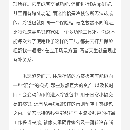
项所在。它集成有交易功能, 还能进行DApp浏览,
甚至拥有跨链功能, 而这恰恰是冷钱包所无法达成
的。冷钱包就如同一个保险柜, 与之截然不同的是,
比特派这类热钱包宛如一个多功能工具箱。你总不
能每次为了使用锤子这样的工具, 都要去打开保险
柜翻找一通吧? 在应用场景方面, 两者天生就呈现出
互补关系。
瞧这趋势而言, 往后存储的方案极有可能迈向
一种“混合”的模式, 那些数额巨大的资产, 以及长时
间不会变动的币将进入冷钱包中, 用于日常小额交
易的零钱, 还有从事短线操作的币则留存于热钱包
之内。倘若比特派钱包能够把与主流冷钱包的打通
工作妥当完成, 就像支承硬件签名及一键转冷存储