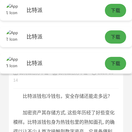
比特派
下载
网站首页
>
比特派官方下载
> 正文
比特派
下载
比特派钱包冷钱包，安全存储还
能走多远？
比特派
下载
比特派官方下载
比特派官方下载
2026-06-
14
比特派钱包冷钱包，安全存储还能走多远？
加密资产其存储方式, 这些年历经了好些变化
模样。比特派钱包身为热钱包里的熟知面孔, 的确
得以让不少人首次接触到数字资产。它具备便利、