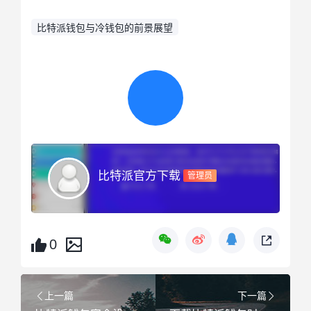
比特派钱包与冷钱包的前景展望
比特派官方下载
管理员
0
上一篇
下一篇